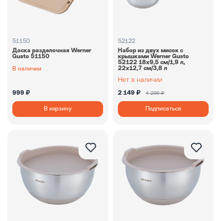
51150
52122
Доска разделочная Werner
Набор из двух мисок с
Gusto 51150
крышками Werner Gusto
52122 18х9,5 см/1,9 л,
22х12,7 см/3,8 л
В наличии
999 ₽
2 149 ₽
4 299 ₽
В корзину
Подписаться