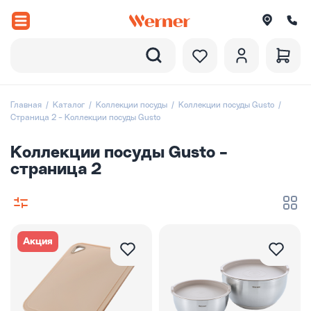
Назад
вороды
Главная
Каталог
Коллекции посуды
Коллекции посуды Gusto
Страница 2 - Коллекции посуды Gusto
рюли и ковши
Коллекции посуды Gusto -
ессуары
страница 2
оры посуды
вировка
итки
Акция
екции посуды