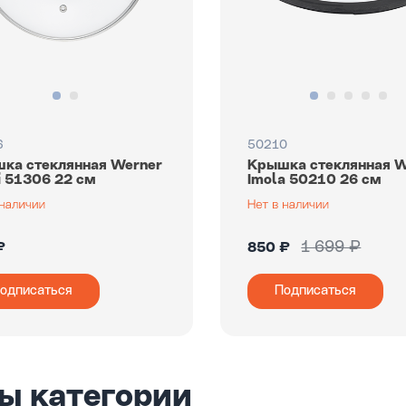
6
50210
ка стеклянная Werner
Крышка стеклянная W
i 51306 22 см
Imola 50210 26 см
1 699 ₽
₽
850 ₽
одписаться
Подписаться
ы категории