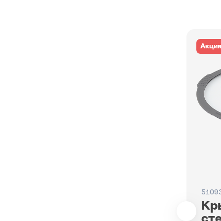
Акци
5109
Кр
ст