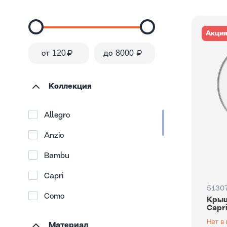
Акци
от
₽
до
₽
Коллекция
Allegro
Anzio
Bambu
Capri
5130
Como
Крыш
Capr
Easy life
Материал