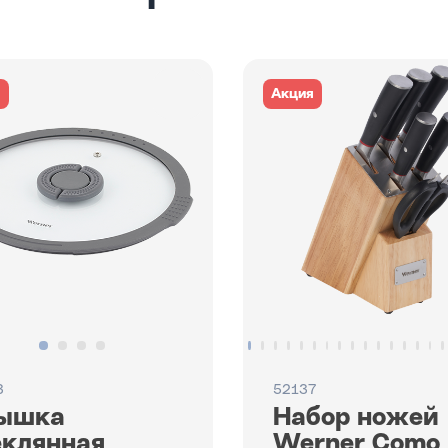
я
Акция
3
52137
ышка
Набор ножей
еклянная
Werner Como