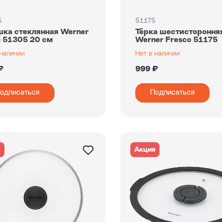
5
51175
ка стеклянная Werner
Тёрка шестистороння
i 51305 20 см
Werner Fresco 51175
₽
999 ₽
одписаться
Подписаться
я
Акция