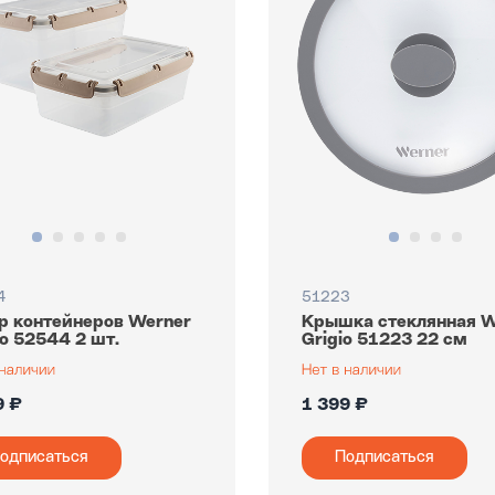
4
51223
р контейнеров Werner
Крышка стеклянная W
to 52544 2 шт.
Grigio 51223 22 см
9 ₽
1 399 ₽
одписаться
Подписаться