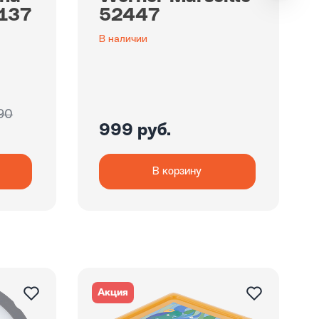
2137
52447
В наличии
90
999 руб.
В корзину
Акция