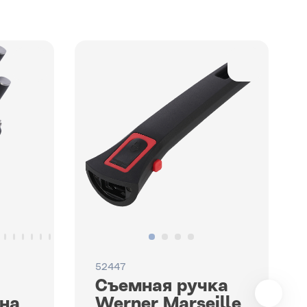
52447
Съемная ручка
 на
Werner Marseille