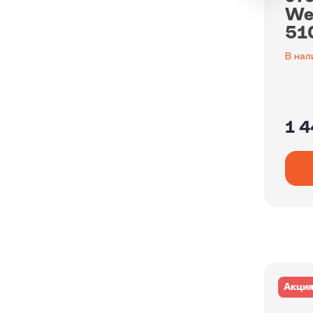
We
51
В нал
1 4
Акци