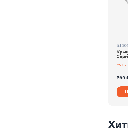
Цинковый сплав
Ясень
5130
Крыш
Capr
599 
П
Хит