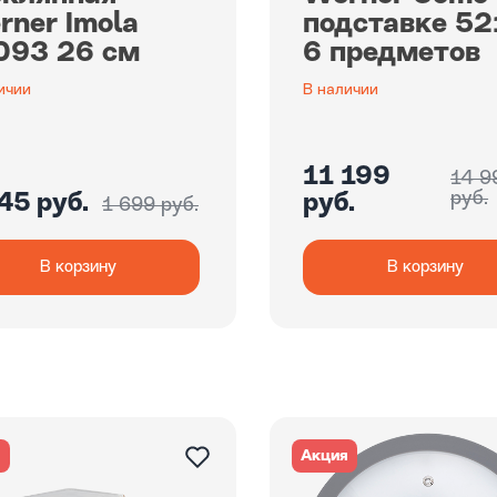
rner Imola
подставке 5
093 26 см
6 предметов
ичии
В наличии
11 199
14 9
руб.
45 руб.
руб.
1 699 руб.
В корзину
В корзину
я
Акция