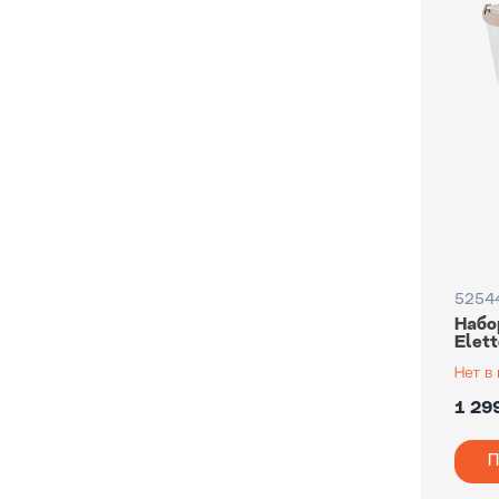
5254
Набо
Elet
1 29
П