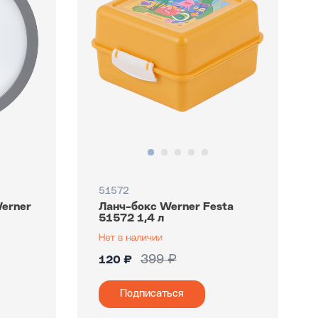
51572
erner
Ланч-бокс Werner Festa
51572 1,4 л
399 ₽
120 ₽
Подписаться