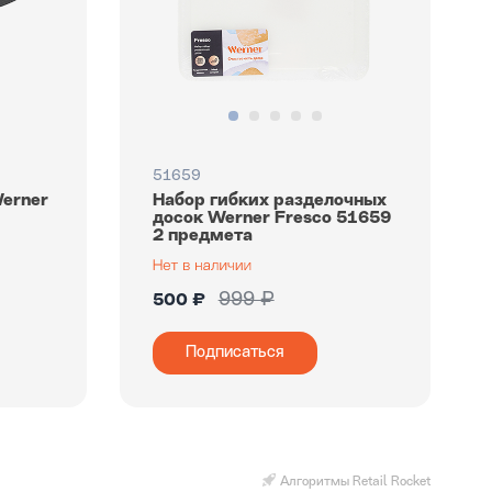
51659
erner
Набор гибких разделочных
досок Werner Fresco 51659
2 предмета
999 ₽
500 ₽
Подписаться
Алгоритмы Retail Rocket