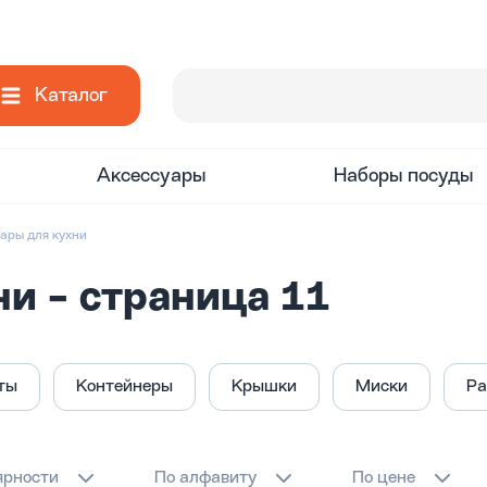
Каталог
Аксессуары
Наборы посуды
уары для кухни
и - страница 11
ты
Контейнеры
Крышки
Миски
Ра
ярности
По алфавиту
По цене