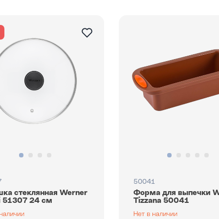
я
7
50041
ка стеклянная Werner
Форма для выпечки W
i 51307 24 см
Tizzana 50041