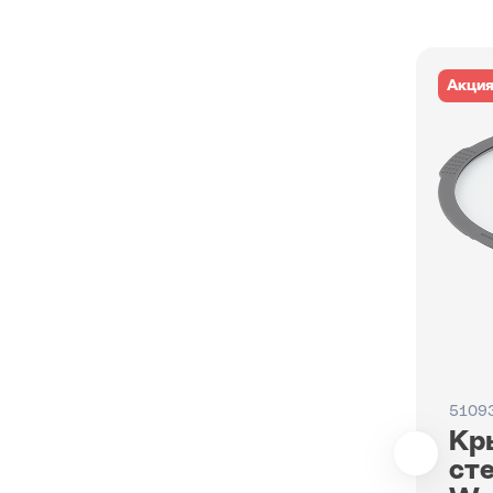
Акци
5109
Кр
ст