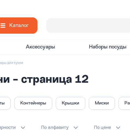
Каталог
Аксессуары
Наборы посуды
уары для кухни
и - страница 12
ты
Контейнеры
Крышки
Миски
Ра
ярности
По алфавиту
По цене