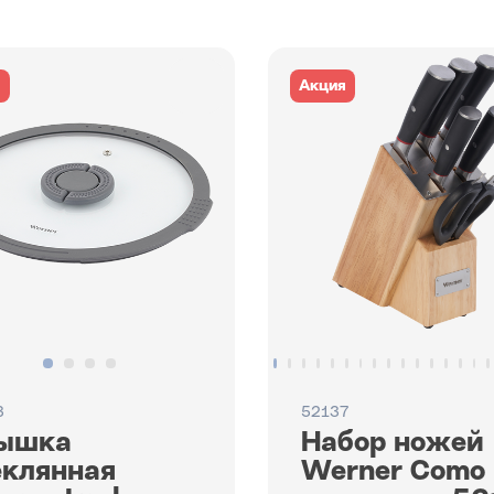
я
Акция
3
52137
ышка
Набор ножей
еклянная
Werner Como