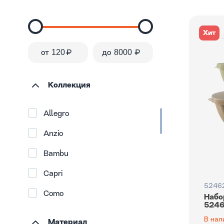
Хит
от
₽
до
₽
Коллекция
Allegro
Anzio
Bambu
Capri
5246
Como
Набо
5246
Easy life
В нал
Материал