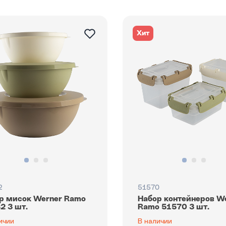
Хит
2
51570
р мисок Werner Ramo
Набор контейнеров W
2 3 шт.
Ramo 51570 3 шт.
ичии
В наличии