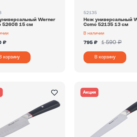
8
52135
универсальный Werner
Нож универсальный 
 52608 15 см
Como 52135 13 см
ичии
В наличии
1 590 ₽
0 ₽
795 ₽
В корзину
В корзину
я
Акция