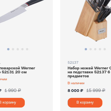
1
52137
поварской Werner
Набор ножей Werner 
 52131 20 см
на подставке 52137 6
предметов
ичии
В наличии
1 990 ₽
15 999 ₽
₽
8 000 ₽
В корзину
В корзину