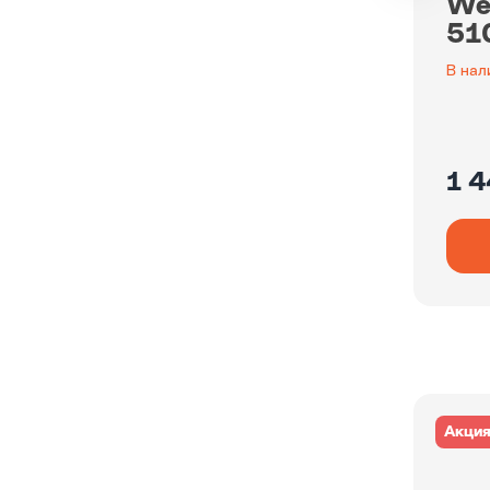
We
51
В нал
1 4
Акци