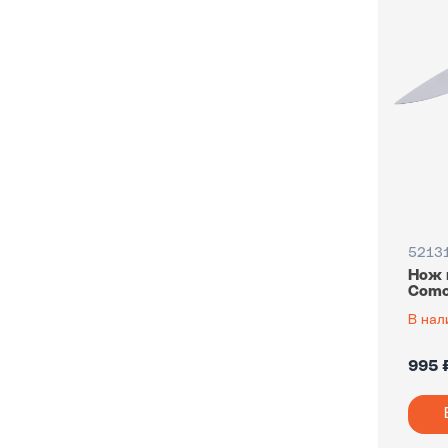
5213
Нож 
Como
В нал
995 