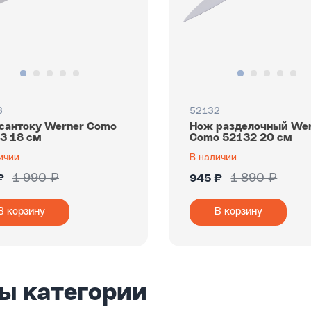
3
52132
сантоку Werner Como
Нож разделочный We
3 18 см
Como 52132 20 см
ичии
В наличии
1 990 ₽
1 890 ₽
₽
945 ₽
В корзину
В корзину
ы категории