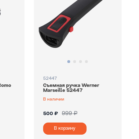
52447
Como
Съемная ручка Werner
Marseille 52447
В наличии
999 ₽
500 ₽
В корзину