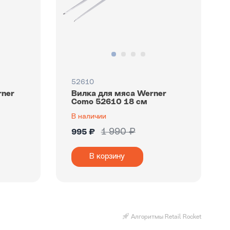
52610
rner
Вилка для мяса Werner
Como 52610 18 см
В наличии
1 990 ₽
995 ₽
В корзину
Алгоритмы Retail Rocket