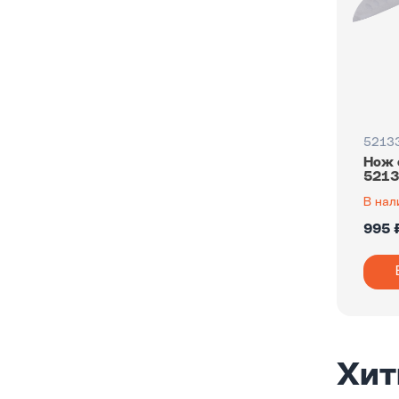
Цинковый сплав
Ясень
5213
Нож 
5213
В нал
995 
Хит