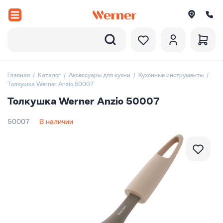
Назад
вороды
Главная
Каталог
Аксессуары для кухни
Кухонные инструменты
Толкушка Werner Anzio 50007
рюли и ковши
Толкушка Werner Anzio 50007
ессуары
50007
В наличии
оры посуды
вировка
итки
екции посуды