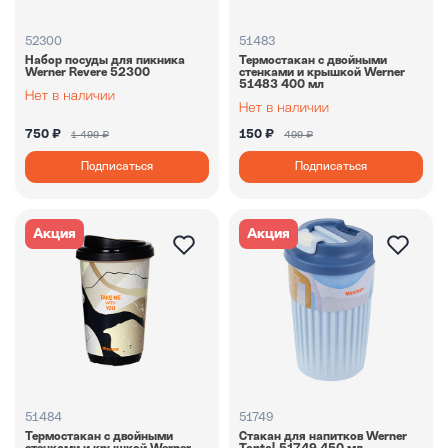
52300
51483
Набор посуды для пикника
Термостакан с двойными
Werner Revere 52300
стенками и крышкой Werner
51483 400 мл
750 ₽
150 ₽
1 499 ₽
499 ₽
Подписаться
Подписаться
Акция
Акция
51484
51749
Термостакан с двойными
Стакан для напитков Werner