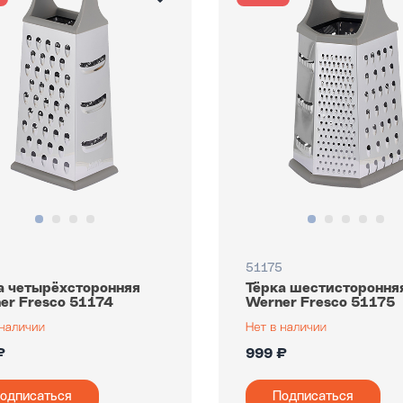
51175
а четырёхсторонняя
Тёрка шестистороння
er Fresco 51174
Werner Fresco 51175
₽
999 ₽
одписаться
Подписаться