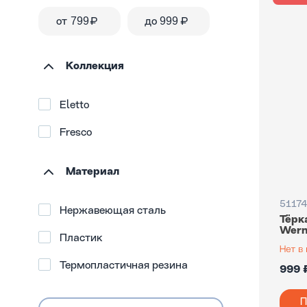
от
₽
до
₽
Коллекция
Eletto
Fresco
Материал
51174
Нержавеющая сталь
Тёрк
Wern
Пластик
Термопластичная резина
999 
П