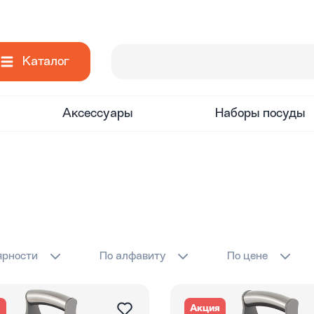
Каталог
Аксессуары
Наборы посуды
ярности
По алфавиту
По цене
я
Акция