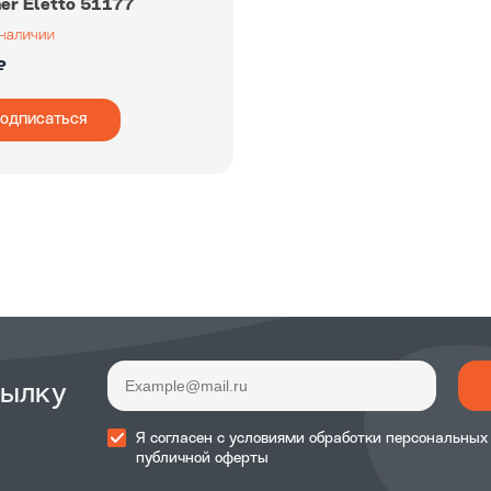
er Eletto 51177
₽
одписаться
сылку
Я согласен с
условиями обработки
персональных
публичной оферты