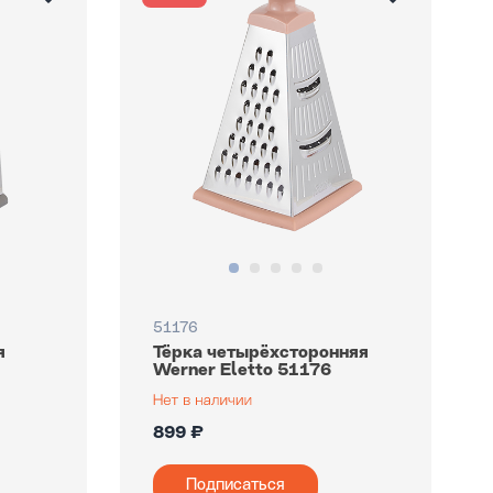
51176
я
Тёрка четырёхсторонняя
Werner Eletto 51176
899 ₽
Подписаться