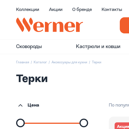
Коллекции
Акции
О бренде
Контакты
Сковороды
Кастрюли и ковши
Главная
Каталог
Аксессуары для кухни
Терки
Терки
Цена
По попул
Акци