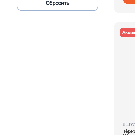
Акци
51177
Тёрк