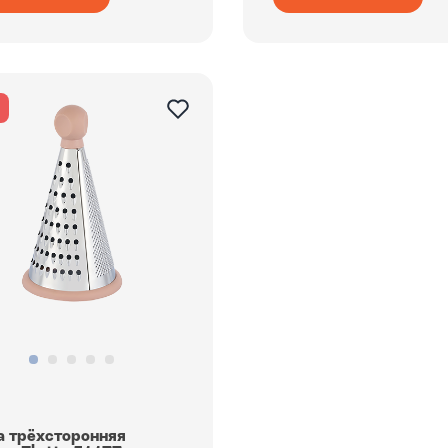
я
а трёхсторонняя