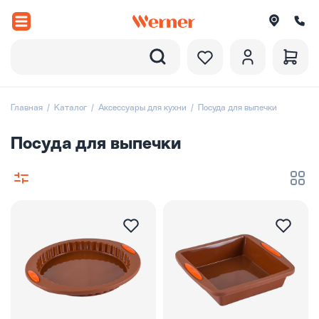
Назад
вороды
Главная
Каталог
Аксессуары для кухни
Посуда для выпечки
рюли и ковши
Посуда для выпечки
ессуары
оры посуды
вировка
итки
екции посуды