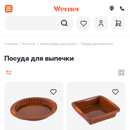
Назад
вороды
Главная
Каталог
Аксессуары для кухни
Посуда для выпечки
рюли и ковши
Посуда для выпечки
ессуары
оры посуды
вировка
итки
екции посуды