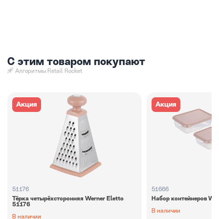
С этим товаром покупают
Алгоритмы Retail Rocket
Акция
Акция
51176
51666
Тёрка четырёхсторонняя Werner Eletto
Набор контейнеров Wer
51176
В наличии
В наличии