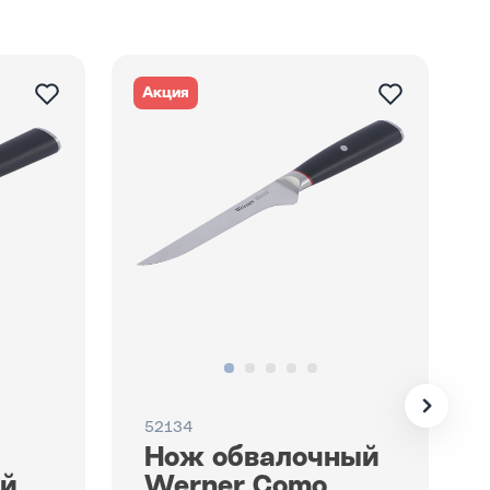
Акция
52134
Нож обвалочный
ый
Werner Como