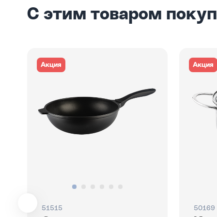
С этим товаром поку
Акция
Акция
51515
50169