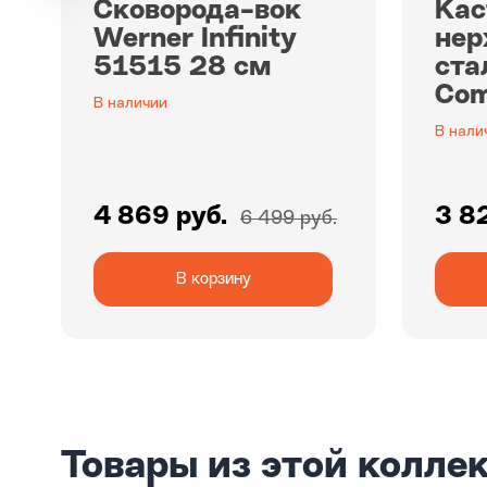
Сковорода-вок
Кас
Werner Infinity
не
51515 28 см
ста
Com
В наличии
В нали
4 869 руб.
3 8
6 499 руб.
В корзину
Товары из этой колле