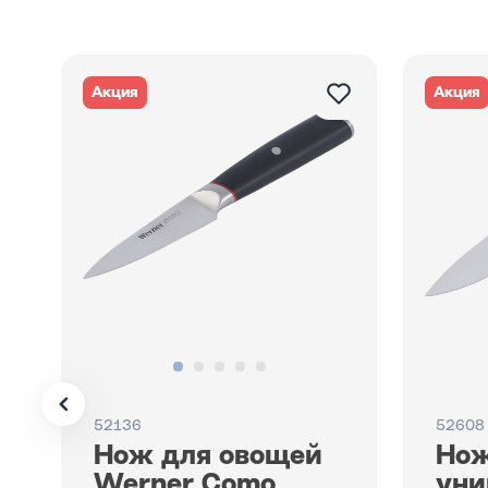
Акция
Акция
52136
52608
Нож для овощей
Но
Werner Como
уни