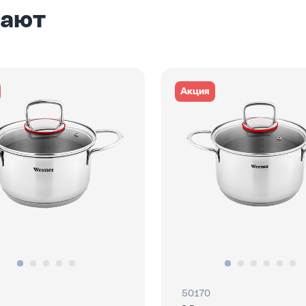
пают
Акция
50170