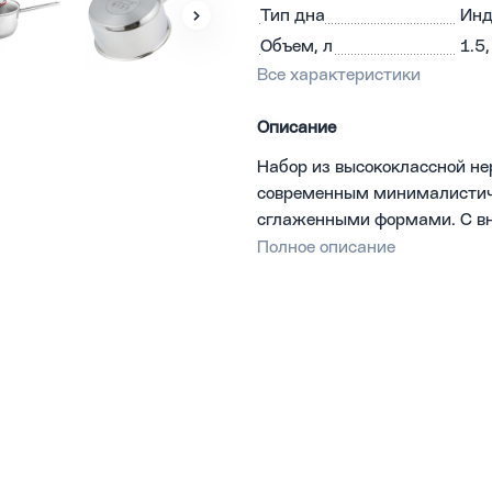
Тип дна
Инд
Объем, л
1.5,
Все характеристики
Описание
Набор из высококлассной н
современным минималистич
сглаженными формами. С вн
отполированную зеркальную
Полное описание