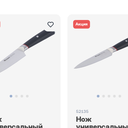
Акция
52135
ж
Нож
версальный
универсальн