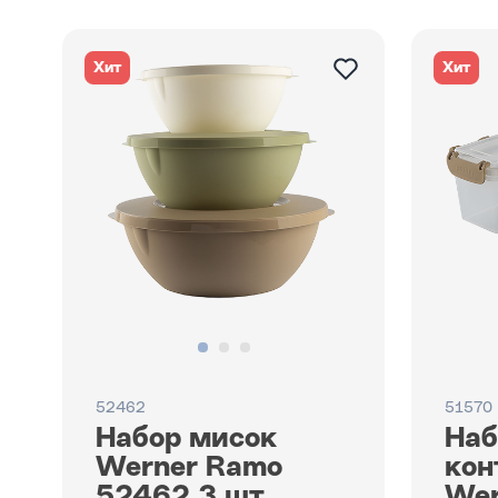
Хит
Хит
52462
51570
Набор мисок
Наб
Werner Ramo
кон
52462 3 шт.
Wer