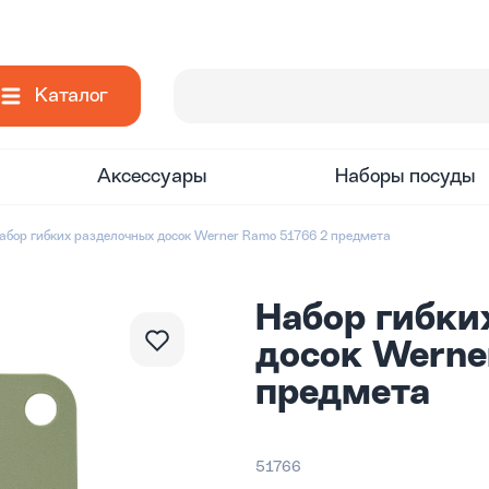
Каталог
Аксессуары
Наборы посуды
абор гибких разделочных досок Werner Ramo 51766 2 предмета
Набор гибки
досок Werne
предмета
51766