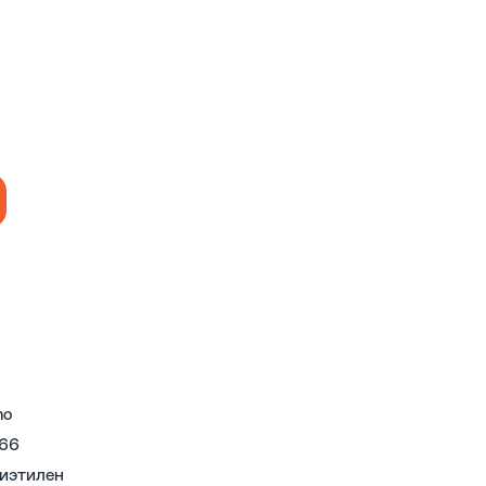
mo
66
иэтилен