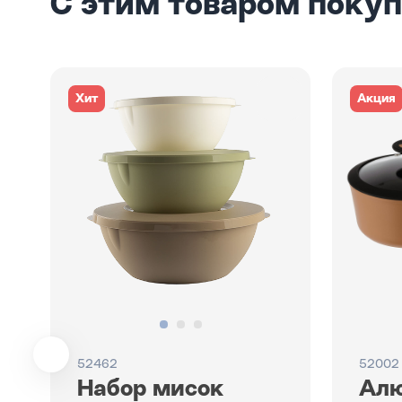
С этим товаром поку
Хит
Акция
52462
52002
Набор мисок
Ал