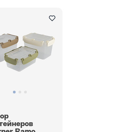
ор
тейнеров
ner Ramo