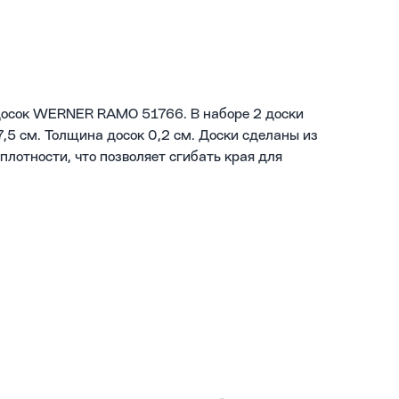
досок WERNER RAMO 51766. В наборе 2 доски
,5 см. Толщина досок 0,2 см. Доски сделаны из
плотности, что позволяет сгибать края для
укта в емкость.