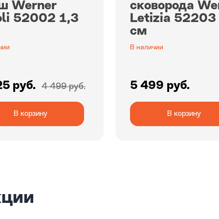
ш Werner
сковорода We
oli 52002 1,3
Letizia 52203
см
чии
В наличии
25 руб.
5 499 руб.
4 499 руб.
В корзину
В корзину
кции