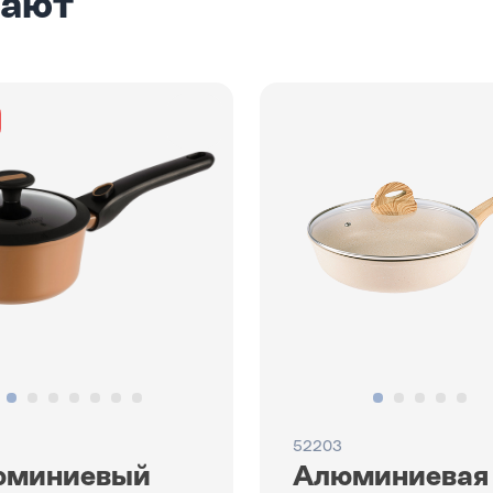
пают
52203
юминиевый
Алюминиевая