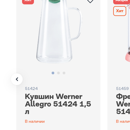
Хит
Акция
Хит
51424
51459
Кувшин Werner
Фре
Allegro 51424 1,5
Wer
л
514
В наличии
В нали