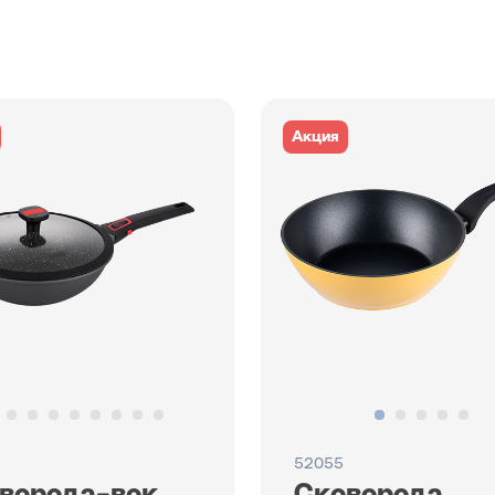
Акция
52055