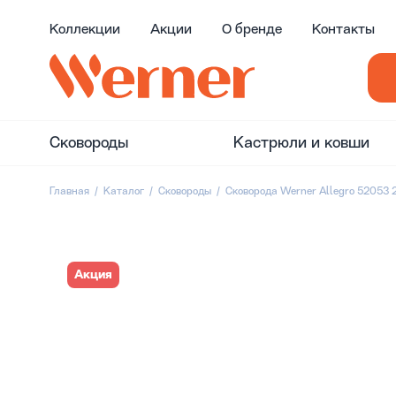
Коллекции
Акции
О бренде
Контакты
Сковороды
Кастрюли и ковши
Главная
Каталог
Сковороды
Сковорода Werner Allegro 52053 
Акция