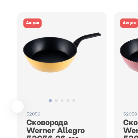
Акция
Акция
52056
52058
Сковорода
Ско
Werner Allegro
Wer