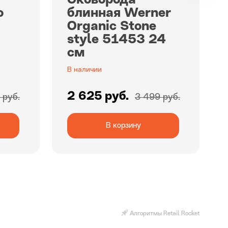
Сковорода
o
блинная Werner
Organic Stone
style 51453 24
см
В наличии
2 625 руб.
 руб.
3 499 руб.
В корзину
Алгоритмы Retail Rocket