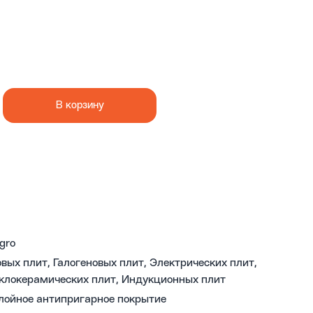
В корзину
egro
овых плит, Галогеновых плит, Электрических плит,
клокерамических плит, Индукционных плит
лойное антипригарное покрытие