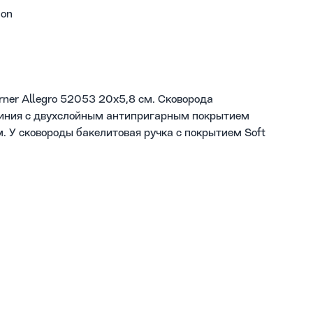
uon
ner Allegro 52053 20х5,8 см. Сковорода
миния с двухслойным антипригарным покрытием
. У сковороды бакелитовая ручка с покрытием Soft
ого цвета. Толщина дна 3 мм, толщина стенок 2,5