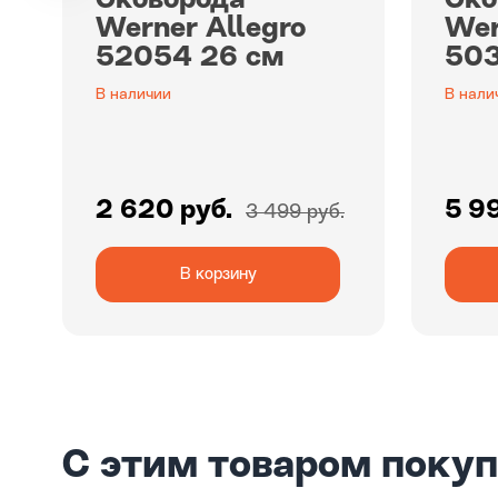
Сковорода
Ско
Werner Allegro
Wer
52054 26 см
50
В наличии
В нали
2 620 руб.
5 9
3 499 руб.
В корзину
С этим товаром поку