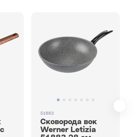
51883
к
Сковорода вок
c
Werner Letizia