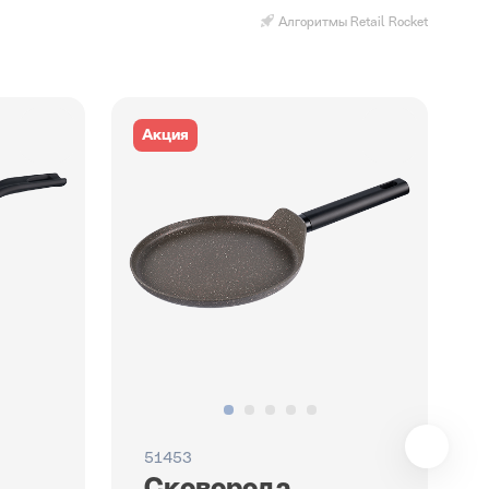
Алгоритмы Retail Rocket
Акция
51453