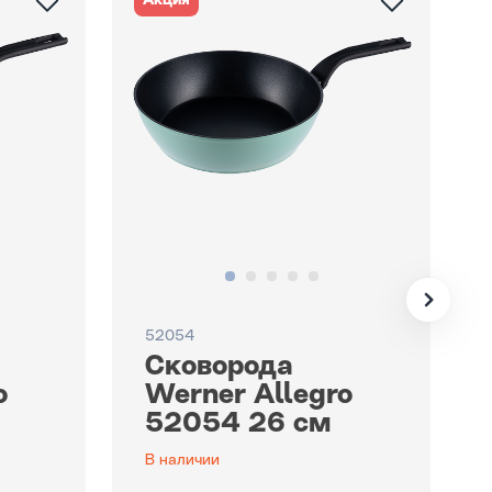
Акция
52054
Сковорода
o
Werner Allegro
52054 26 см
В наличии