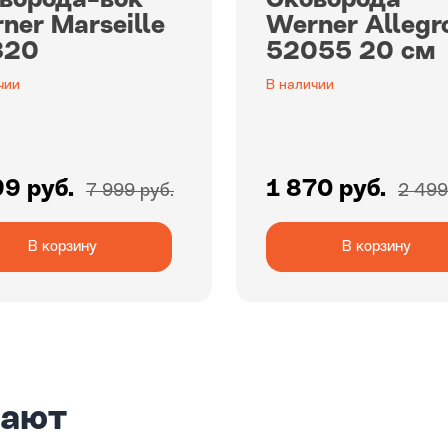
ворода-вок
Сковорода
ner Marseille
Werner Allegr
320
52055 20 см
чии
В наличии
99 руб.
1 870 руб.
7 999 руб.
2 499
В корзину
В корзину
пают