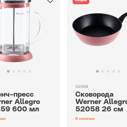
Акция
52058
нч-пресс
Сковорода
ner Allegro
Werner Allegr
59 600 мл
52058 26 см
чии
В наличии