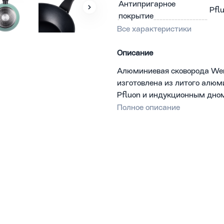
Антипригарное
Pfl
покрытие
Все характеристики
Описание
Алюминиевая сковорода Wer
изготовлена из литого алю
Pfluon и индукционным дном
Touch. Корпус пыльно-зелен
Полное описание
мм.