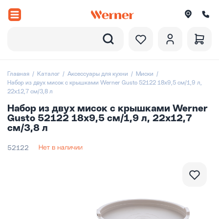
Назад
вороды
Главная
Каталог
Аксессуары для кухни
Миски
Набор из двух мисок с крышками Werner Gusto 52122 18х9,5 см/1,9 л,
22х12,7 см/3,8 л
рюли и ковши
Набор из двух мисок с крышками Werner
ессуары
Gusto 52122 18х9,5 см/1,9 л, 22х12,7
см/3,8 л
оры посуды
52122
вировка
итки
екции посуды