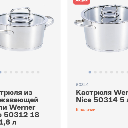
Акция
50314
трюля из
Кастрюля Wer
ржавеющей
Nice 50314 5 
ли Werner
В наличии
e 50312 18
1,8 л