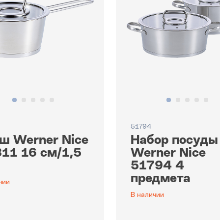
51794
ш Werner Nice
Набор посуды
11 16 см/1,5
Werner Nice
51794 4
предмета
чии
В наличии