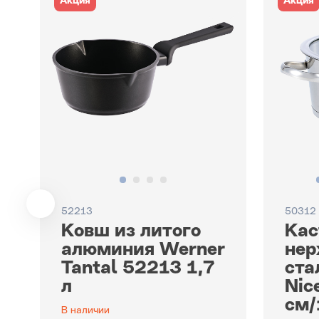
Акция
Акция
52213
50312
Ковш из литого
Кас
алюминия Werner
не
Tantal 52213 1,7
ста
л
Nic
см/
В наличии