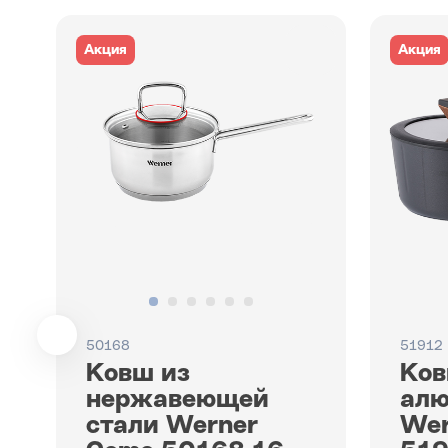
Акция
Акция
50168
51912
Ковш из
Ко
нержавеющей
ал
стали Werner
Wer