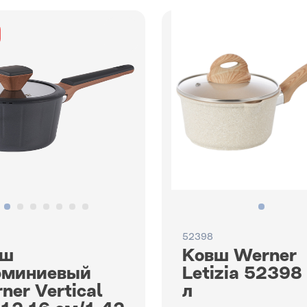
52398
вш
Ковш Werner
юминиевый
Letizia 52398
ner Vertiсal
л