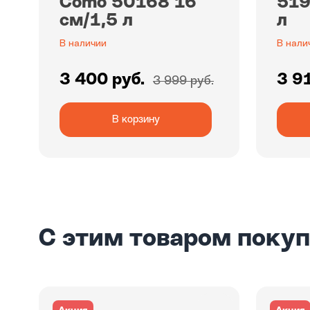
Como 50168 16
519
см/1,5 л
л
В наличии
В нали
3 400 руб.
3 91
3 999 руб.
В корзину
С этим товаром поку