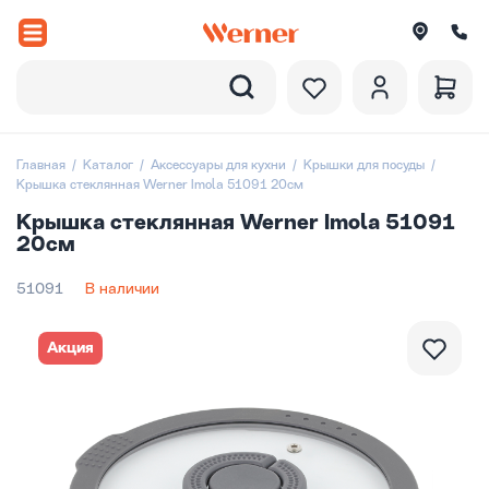
Назад
вороды
Главная
Каталог
Аксессуары для кухни
Крышки для посуды
Крышка стеклянная Werner Imola 51091 20см
рюли и ковши
Крышка стеклянная Werner Imola 51091
20см
ессуары
51091
В наличии
оры посуды
вировка
Акция
итки
екции посуды