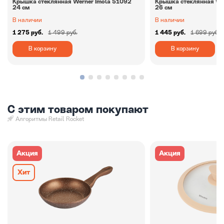
Крышка стеклянная Werner Imola 51092
Крышка стеклянная We
24 см
26 см
В наличии
В наличии
1 275 руб.
1 499 руб.
1 445 руб.
1 699 руб.
В корзину
В корзину
С этим товаром покупают
Алгоритмы Retail Rocket
Акция
Акция
Хит