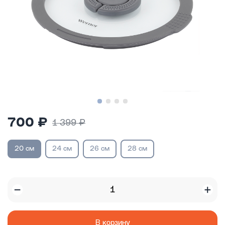
700 ₽
1 399 ₽
20 см
24 см
26 см
28 см
В корзину