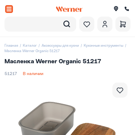
Назад
вороды
Главная
Каталог
Аксессуары для кухни
Кухонные инструменты
Масленка Werner Organic 51217
рюли и ковши
Масленка Werner Organic 51217
ессуары
51217
В наличии
оры посуды
вировка
итки
екции посуды