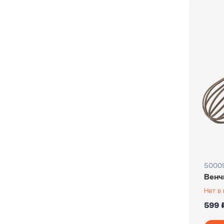
5000
Венч
599 