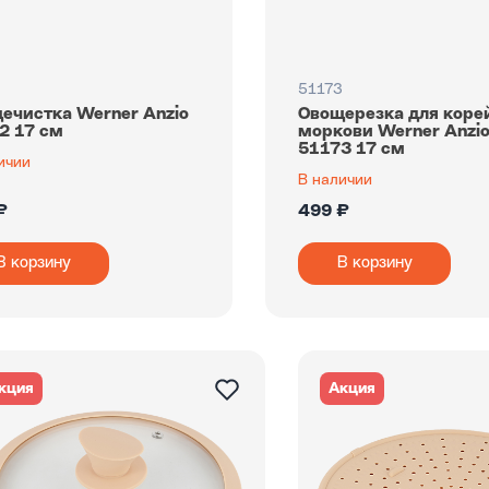
2
51173
ечистка Werner Anzio
Овощерезка для коре
2 17 см
моркови Werner Anzi
51173 17 см
ичии
В наличии
₽
499 ₽
В корзину
В корзину
кция
Акция