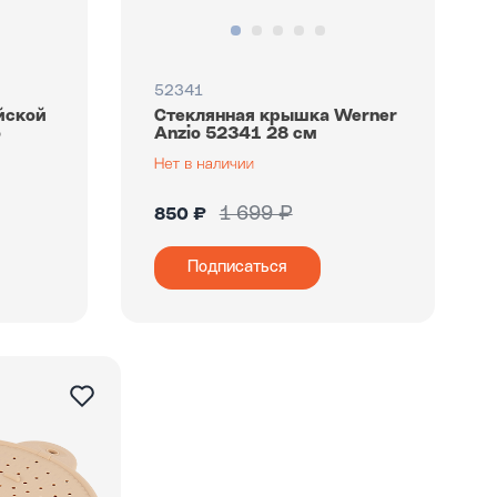
52341
йской
Стеклянная крышка Werner
o
Anzio 52341 28 см
1 699 ₽
850 ₽
Подписаться