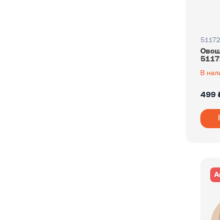
5117
Овощ
5117
В нал
499 
А