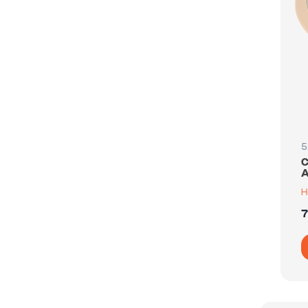
5
С
A
7