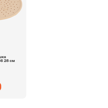
шка
36 28 см