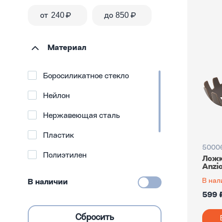
от
₽
до
₽
Материал
Боросиликатное стекло
Нейлон
Нержавеющая сталь
Пластик
5000
Полиэтилен
Ложк
Anzi
Силикон
В нал
В наличии
Стекло
599 
Термопластичная резина