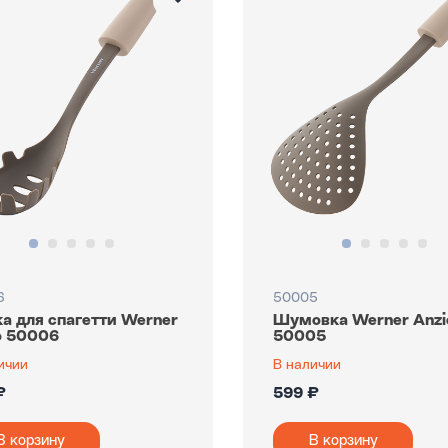
6
50005
а для спагетти Werner
Шумовка Werner Anzi
o 50006
50005
ичии
В наличии
₽
599 ₽
В корзину
В корзину