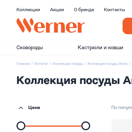
Коллекции
Акции
О бренде
Контакты
Сковороды
Кастрюли и ковши
Главная
Каталог
Коллекции посуды
Коллекция посуды Anzio
Коллекция посуды An
Цена
По попул