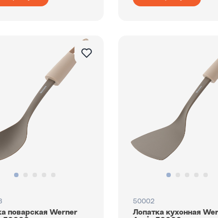
3
50002
а поварская Werner
Лопатка кухонная We