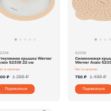
2338
52336
теклянная крышка Werner
Силиконовая кры
nzio 52338 22 см
Werner Anzio 523
1 399 ₽
1 499 ₽
00 ₽
750 ₽
Подписаться
Подписаться