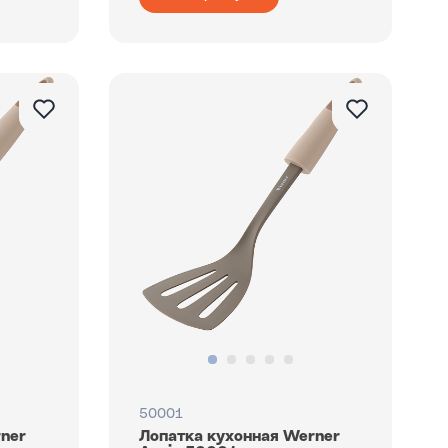
50001
rner
Лопатка кухонная Werner