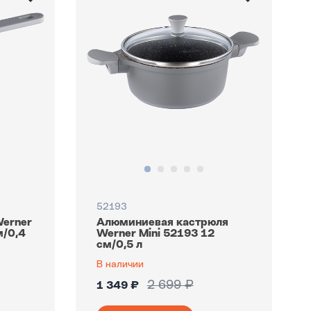
52193
erner
Алюминиевая кастрюля
м/0,4
Werner Mini 52193 12
см/0,5 л
В наличии
2 699 ₽
1 349 ₽