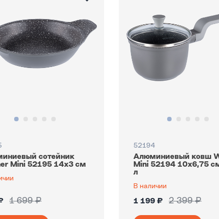
5
52194
иниевый сотейник
Алюминиевый ковш W
er Mini 52195 14х3 см
Mini 52194 10х6,75 с
л
ичии
В наличии
1 699 ₽
2 399 ₽
₽
1 199 ₽