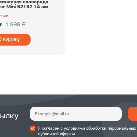
иниевая сковорода
er Mini 52192 14 см
ичии
1 999 ₽
₽
В корзину
сылку
Я согласен с
условиями обработки
персональных
публичной оферты