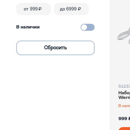
от
₽
до
₽
В наличии
5123
Набо
Wern
В нал
999 