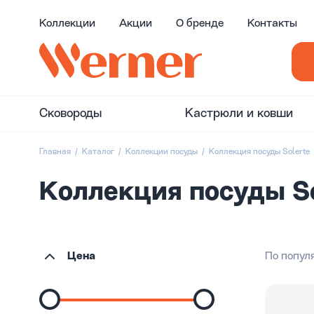
Коллекции
Акции
О бренде
Контакты
Сковороды
Кастрюли и ковши
Главная
Каталог
Коллекции посуды
Коллекция посуды Solerte
Коллекция посуды So
Цена
По попул