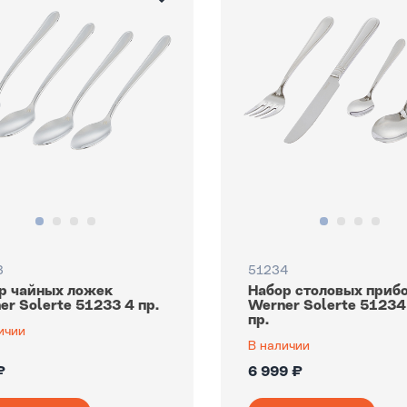
3
51234
р чайных ложек
Набор столовых приб
er Solerte 51233 4 пр.
Werner Solerte 51234
пр.
ичии
В наличии
₽
6 999 ₽