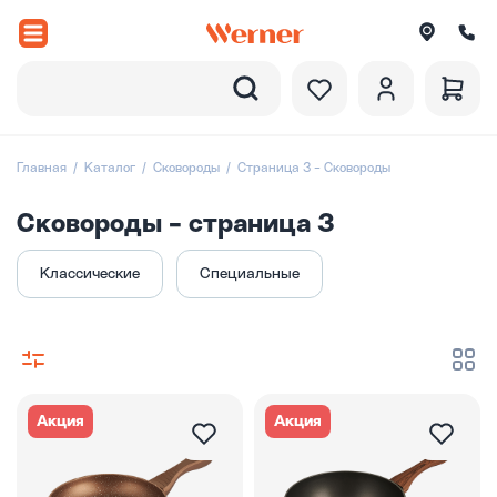
Назад
вороды
Главная
Каталог
Сковороды
Страница 3 - Сковороды
рюли и ковши
Сковороды - страница 3
ессуары
Классические
Специальные
оры посуды
вировка
итки
Акция
Акция
екции посуды