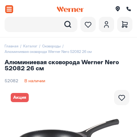
Назад
вороды
Главная
Каталог
Сковороды
Алюминиевая сковорода Werner Nero 52082 26 см
рюли и ковши
Алюминиевая сковорода Werner Nero
52082 26 см
ессуары
52082
В наличии
оры посуды
вировка
Акция
итки
екции посуды