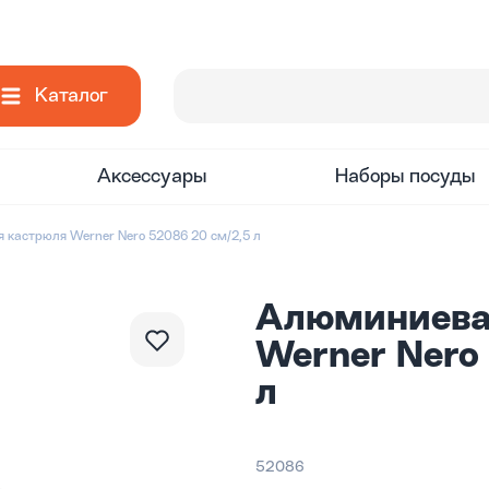
Каталог
Аксессуары
Наборы посуды
 кастрюля Werner Nero 52086 20 см/2,5 л
Алюминиева
Werner Nero
л
52086