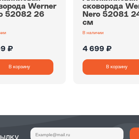
ворода Werner
сковорода We
o 52082 26
Nero 52081 2
см
чии
В наличии
99 ₽
4 699 ₽
В корзину
В корзину
сылку