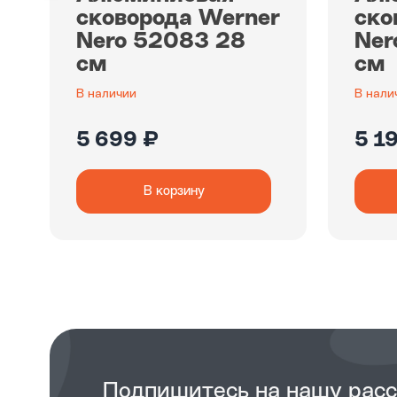
сковорода Werner
ско
Nero 52083 28
Ner
см
см
В наличии
В нали
5 699 ₽
5 1
В корзину
Подпишитесь на нашу рас