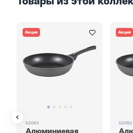
Товары из этой колле
Акция
Акция
52083
52082
Алюминиевая
Ал