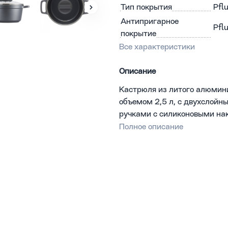
Тип покрытия
Pfl
Антипригарное
Pfl
покрытие
Все характеристики
Описание
Кастрюля из литого алюмин
объемом 2,5 л, с двухслой
ручками с силиконовыми на
мм, стенок 1,5 мм.
Полное описание