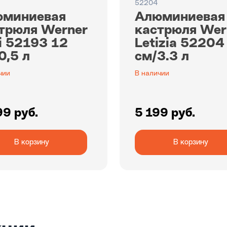
52204
юминиевая
Алюминиевая
трюля Werner
кастрюля Wer
i 52193 12
Letizia 52204
0,5 л
см/3.3 л
чии
В наличии
99 руб.
5 199 руб.
В корзину
В корзину