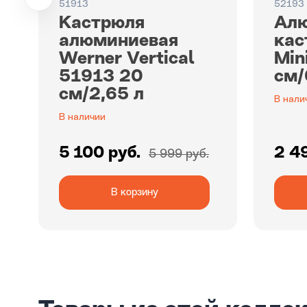
51913
52193
Кастрюля
Ал
алюминиевая
кас
Werner Vertiсal
Min
51913 20
см/
см/2,65 л
В нали
В наличии
5 100 руб.
2 4
5 999 руб.
В корзину