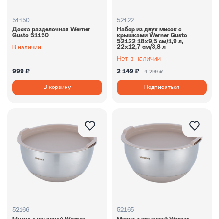
51150
52122
Доска разделочная Werner
Набор из двух мисок с
Gusto 51150
крышками Werner Gusto
52122 18х9,5 см/1,9 л,
22х12,7 см/3,8 л
В наличии
999 ₽
2 149 ₽
4 299 ₽
В корзину
Подписаться
52166
52165