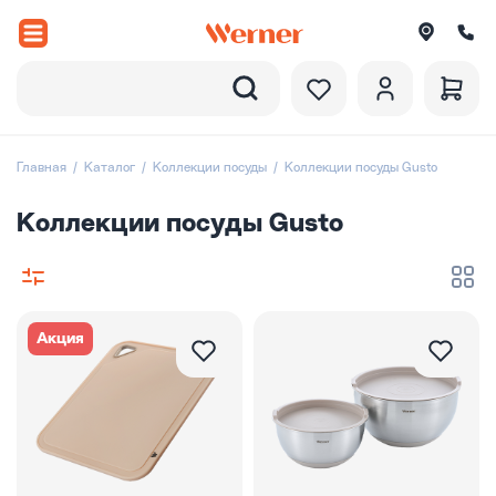
Назад
вороды
Главная
Каталог
Коллекции посуды
Коллекции посуды Gusto
рюли и ковши
Коллекции посуды Gusto
ессуары
оры посуды
Акция
вировка
итки
екции посуды