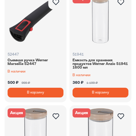
52447
51941
Съемная ручка Werner
Емкость для хранения
Marseille 52447
продуктов Werner Anzio 51941
1600 мл
В наличии
В наличии
500 ₽
360 ₽
999 ₽
1 199 ₽
В корзину
В корзину
Акция
Акция