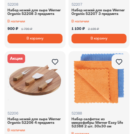
52208
52207
Набор ножей для сыра Werner
Набор ножей для сыра Werner
Organic 52208 3 предмета
Organic 52207 3 предмета
В наличии
В наличии
900 ₽
1 100 ₽
1 799 ₽
2 199 ₽
В корзину
В корзину
Акция
52206
52388
Набор ножей для сыра Werner
Набор салфеток из
Organic 52206 4 предмета
микрофибры Werner Easy life
52388 2 шт. 30х30 см
В наличии