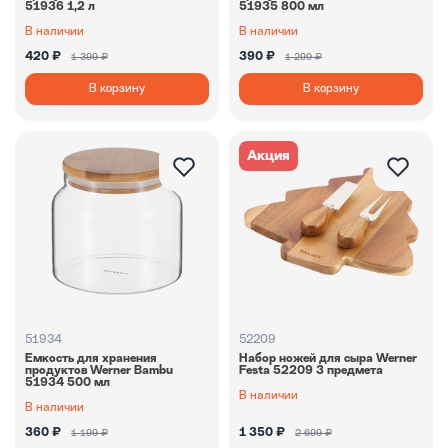
51936 1,2 л
51935 800 мл
В наличии
В наличии
420 ₽
390 ₽
1 399 ₽
1 299 ₽
В корзину
В корзину
Акция
51934
52209
Емкость для хранения
Набор ножей для сыра Werner
продуктов Werner Bambu
Festa 52209 3 предмета
51934 500 мл
В наличии
В наличии
360 ₽
1 350 ₽
1 199 ₽
2 699 ₽