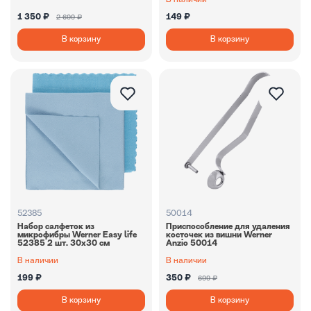
В наличии
1 350 ₽
149 ₽
2 699 ₽
В корзину
В корзину
52385
50014
Набор салфеток из
Приспособление для удаления
микрофибры Werner Easy life
косточек из вишни Werner
52385 2 шт. 30х30 см
Anzio 50014
В наличии
В наличии
199 ₽
350 ₽
699 ₽
В корзину
В корзину