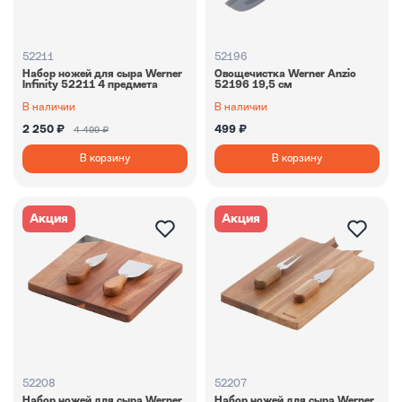
52211
52196
Набор ножей для сыра Werner
Овощечистка Werner Anzio
Infinity 52211 4 предмета
52196 19,5 см
В наличии
В наличии
2 250 ₽
499 ₽
4 499 ₽
В корзину
В корзину
Акция
Акция
52208
52207
Набор ножей для сыра Werner
Набор ножей для сыра Werner