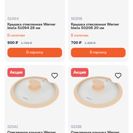
51094
50208
Крышка стеклянная Werner
Крышка стеклянная Werner
Imola 51094 28 см
Imola 50208 20 см
В наличии
В наличии
900 ₽
700 ₽
1 799 ₽
1 399 ₽
В корзину
В корзину
Акция
Акция
52341
52338
Стеклянная крышка Werner
Стеклянная крышка Werner