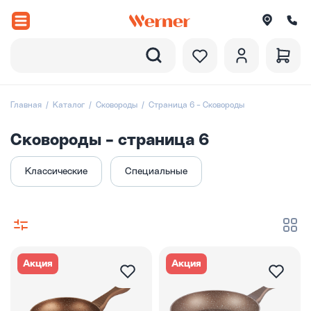
Назад
вороды
Главная
Каталог
Сковороды
Страница 6 - Сковороды
рюли и ковши
Сковороды - страница 6
ессуары
Классические
Специальные
оры посуды
вировка
итки
Акция
Акция
екции посуды