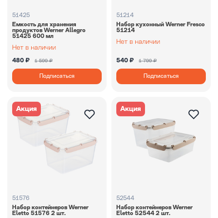
51425
51214
Емкость для хранения
Набор кухонный Werner Fresco
продуктов Werner Allegro
51214
51425 600 мл
480 ₽
540 ₽
1 599 ₽
1 799 ₽
Подписаться
Подписаться
Акция
Акция
51576
52544
Набор контейнеров Werner
Набор контейнеров Werner
Eletto 51576 2 шт.
Eletto 52544 2 шт.