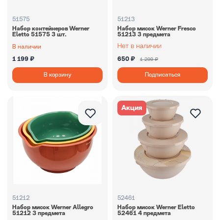
51575
51213
Набор контейнеров Werner
Набор мисок Werner Fresco
Eletto 51575 3 шт.
51213 3 предмета
В наличии
1 199 ₽
650 ₽
1 299 ₽
В корзину
Подписаться
Акция
51212
52461
Набор мисок Werner Allegro
Набор мисок Werner Eletto
51212 3 предмета
52461 4 предмета