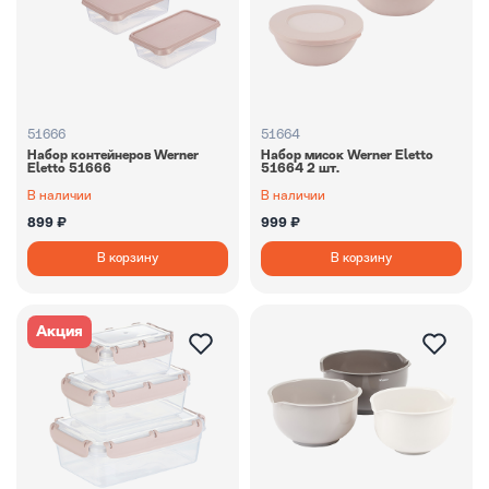
51666
51664
Набор контейнеров Werner
Набор мисок Werner Eletto
Eletto 51666
51664 2 шт.
В наличии
В наличии
899 ₽
999 ₽
В корзину
В корзину
Акция