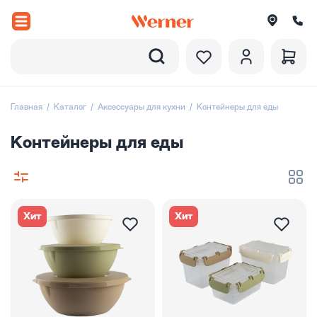
Назад
вороды
Главная
Каталог
Аксессуары для кухни
Контейнеры для еды
рюли и ковши
Контейнеры для еды
ессуары
оры посуды
Хит
Хит
вировка
итки
екции посуды