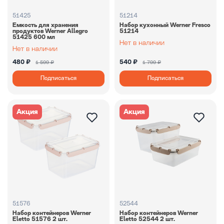
51425
51214
Емкость для хранения
Набор кухонный Werner Fresco
продуктов Werner Allegro
51214
51425 600 мл
480 ₽
540 ₽
1 599 ₽
1 799 ₽
Подписаться
Подписаться
Акция
Акция
51576
52544
Набор контейнеров Werner
Набор контейнеров Werner
Eletto 51576 2 шт.
Eletto 52544 2 шт.