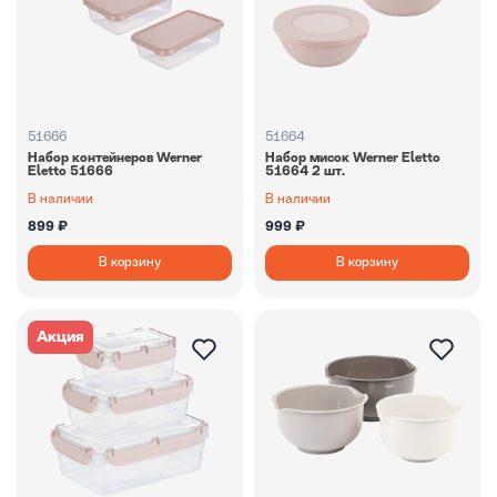
51666
51664
Набор контейнеров Werner
Набор мисок Werner Eletto
Eletto 51666
51664 2 шт.
В наличии
В наличии
899 ₽
999 ₽
В корзину
В корзину
Акция