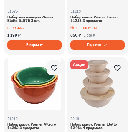
51575
51213
Набор контейнеров Werner
Набор мисок Werner Fresco
Eletto 51575 3 шт.
51213 3 предмета
В наличии
1 199 ₽
650 ₽
1 299 ₽
В корзину
Подписаться
Акция
51212
52461
Набор мисок Werner Allegro
Набор мисок Werner Eletto
51212 3 предмета
52461 4 предмета