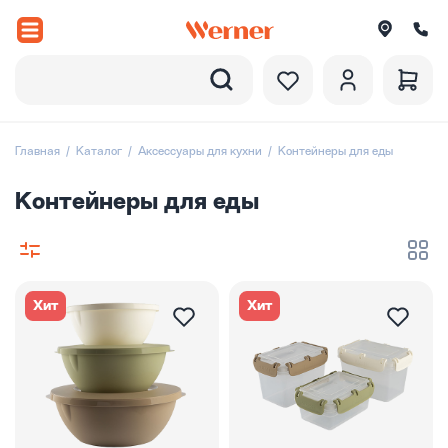
Назад
вороды
Главная
Каталог
Аксессуары для кухни
Контейнеры для еды
рюли и ковши
Контейнеры для еды
ессуары
оры посуды
Хит
Хит
вировка
итки
екции посуды