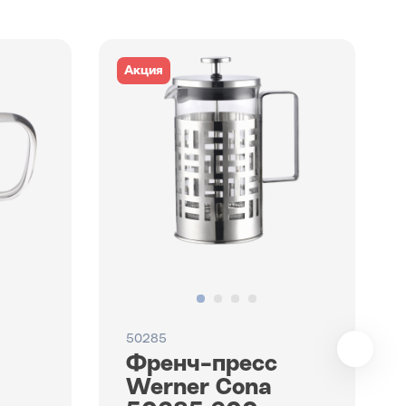
Акция
50285
Френч-пресс
Werner Cona