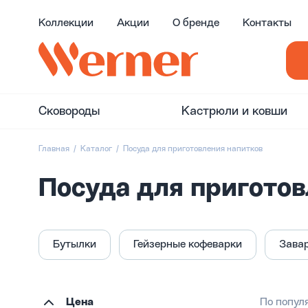
Коллекции
Акции
О бренде
Контакты
Сковороды
Кастрюли и ковши
Главная
Каталог
Посуда для приготовления напитков
Посуда для приготов
Бутылки
Гейзерные кофеварки
Зава
Цена
По попул