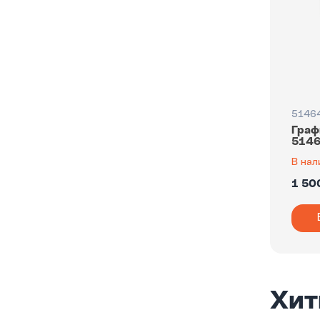
5146
Граф
5146
В нал
1 50
Хит