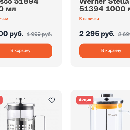
esco 51894
Werner Stella
0 мл
51394 1000 
ичии
В наличии
00 руб.
2 295 руб.
1 999 руб.
2 69
В корзину
В корзину
я
Акция