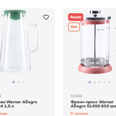
Акция
Хит
4
51459
ин Werner Allegro
Френч-пресс Werner
4 1,5 л
Allegro 51459 600 м
ичии
В наличии