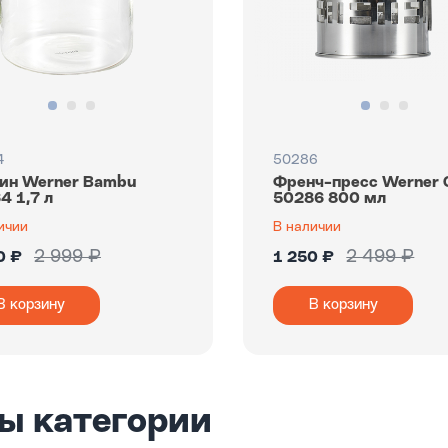
4
50286
ин Werner Bambu
Френч-пресс Werner 
4 1,7 л
50286 800 мл
ичии
В наличии
2 999 ₽
2 499 ₽
0 ₽
1 250 ₽
В корзину
В корзину
ы категории