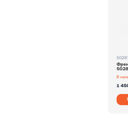
5028
Френ
5028
В нал
1 45