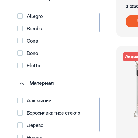
1 25
Allegro
Bambu
Cona
Dono
Акци
Eletto
Estro
Материал
Festa
Алюминий
Fresco
Боросиликатное стекло
Infinity
Дерево
Nero