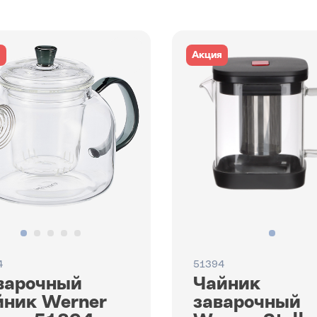
я
Акция
4
51394
варочный
Чайник
йник Werner
заварочный