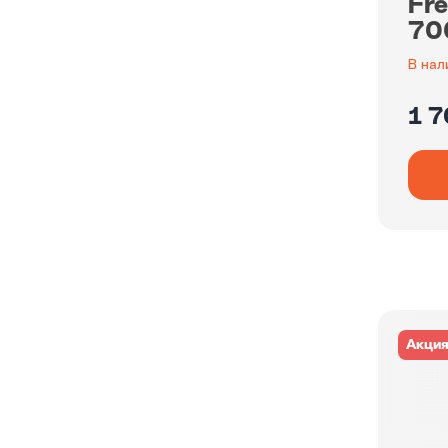
Fr
70
В нал
1 7
Акци