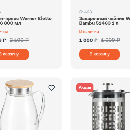
6
51463
ч-пресс Werner Eletto
Заварочный чайник W
6 800 мл
Bambu 51463 1 л
ичии
В наличии
2 199 ₽
1 999 ₽
9 ₽
1 000 ₽
В корзину
В корзину
Акция