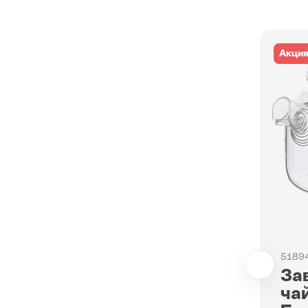
Акци
5189
За
ча