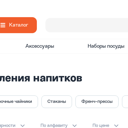
Каталог
Аксессуары
Наборы посуды
ления напитков
рочные чайники
Стаканы
Френч-прессы
ярности
По алфавиту
По цене