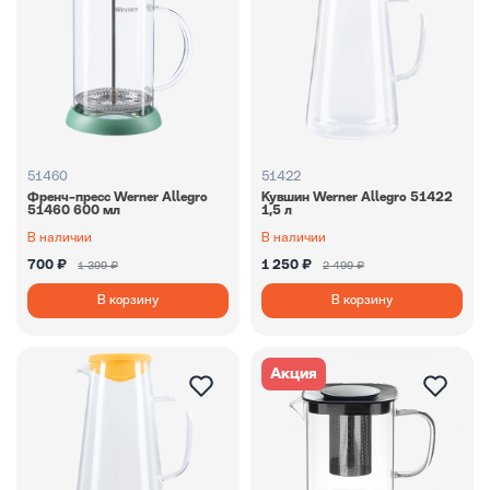
51460
51422
Френч-пресс Werner Allegro
Кувшин Werner Allegro 51422
51460 600 мл
1,5 л
В наличии
В наличии
700 ₽
1 250 ₽
1 399 ₽
2 499 ₽
В корзину
В корзину
Акция