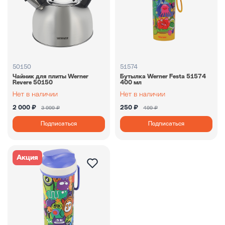
50150
51574
Чайник для плиты Werner
Бутылка Werner Festa 51574
Revere 50150
400 мл
2 000 ₽
250 ₽
3 999 ₽
499 ₽
Подписаться
Подписаться
Акция