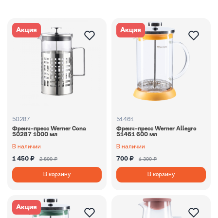
Акция
Акция
50287
51461
Френч-пресс Werner Cona
Френч-пресс Werner Allegro
50287 1000 мл
51461 600 мл
В наличии
В наличии
1 450 ₽
700 ₽
2 899 ₽
1 399 ₽
В корзину
В корзину
Акция