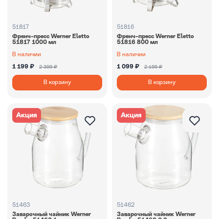
51817
51816
Френч-пресс Werner Eletto
Френч-пресс Werner Eletto
51817 1000 мл
51816 800 мл
В наличии
В наличии
1 199 ₽
1 099 ₽
2 399 ₽
2 199 ₽
В корзину
В корзину
Акция
Акция
51463
51462
Заварочный чайник Werner
Заварочный чайник Werner