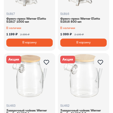
51817
51816
Френч-пресс Werner Eletto
Френч-пресс Werner Eletto
51817 1000 мл
51816 800 мл
В наличии
В наличии
1 199 ₽
1 099 ₽
2 399 ₽
2 199 ₽
В корзину
В корзину
Акция
Акция
51463
51462
Заварочный чайник Werner
Заварочный чайник Werner