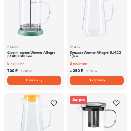
51460
51422
Френч-пресс Werner Allegro
Кувшин Werner Allegro 51422
51460 600 мл
1,5 л
В наличии
В наличии
700 ₽
1 250 ₽
1 399 ₽
2 499 ₽
В корзину
В корзину
Акция