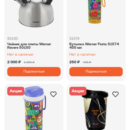
50150
51574
Чайник для плиты Werner
Бутылка Werner Festa 51574
Revere 50150
400 мл
2 000 ₽
250 ₽
3 999 ₽
499 ₽
Подписаться
Подписаться
Акция
Акция