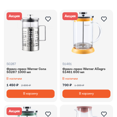
Акция
Акция
50287
51461
Френч-пресс Werner Cona
Френч-пресс Werner Allegro
50287 1000 мл
51461 600 мл
В наличии
В наличии
1 450 ₽
700 ₽
2 899 ₽
1 399 ₽
В корзину
В корзину
Акция