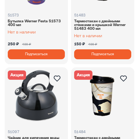
51573
51483
Бутылка Werner Festa 51573
Термостакан с двойными
400 мл
стенками и крышкой Werner
51483 400 мл
250 ₽
150 ₽
499 ₽
499 ₽
Подписаться
Подписаться
Акция
Акция
51097
51484
Чайник для кипячения воды
Термостакан с двойными