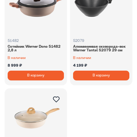
51482
52079
Сотейник Werner Dono 51482
Алюминиевая сковорода-вок
2,8 л
Werner Tantal 52079 29 см
В наличии
В наличии
8 999 ₽
4 199 ₽
В корзину
В корзину